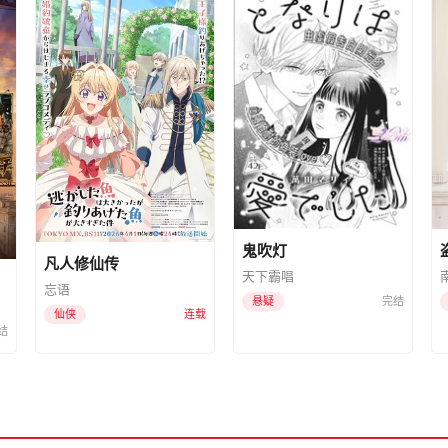
鬼吹灯
凡人修仙传
天下霸唱
忘语
悬疑
完结
仙侠
连载
结