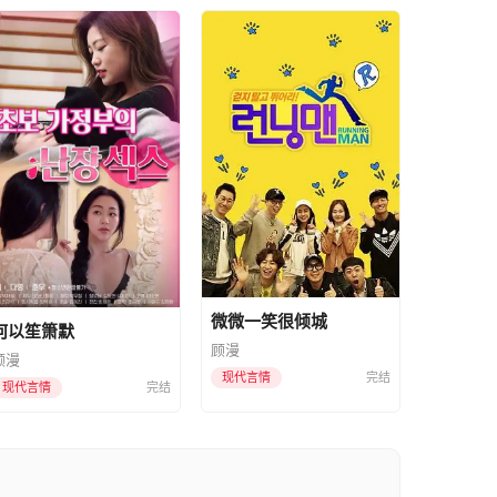
微微一笑很倾城
何以笙箫默
顾漫
顾漫
现代言情
完结
现代言情
完结