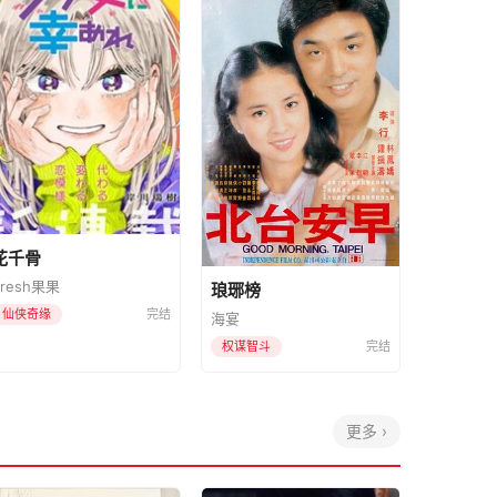
花千骨
Fresh果果
琅琊榜
仙侠奇缘
完结
海宴
权谋智斗
完结
更多 ›