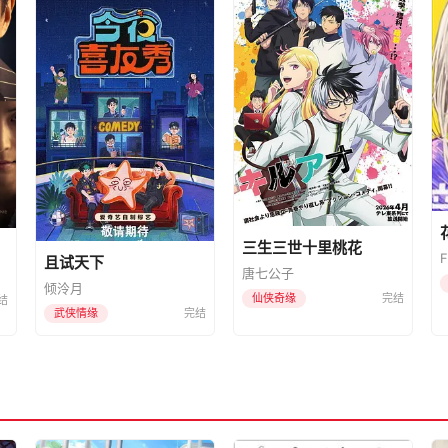
三生三世十里桃花
且试天下
唐七公子
倾泠月
仙侠奇缘
完结
结
武侠情缘
完结