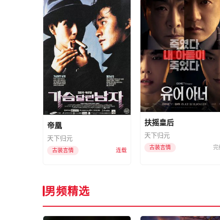
扶摇皇后
帝凰
天下归元
天下归元
古装言情
完
古装言情
连载
男频精选