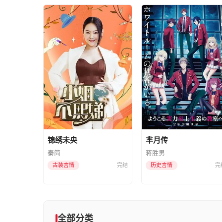
锦绣未央
芈月传
秦简
蒋胜男
古装言情
完结
历史言情
完
全部分类