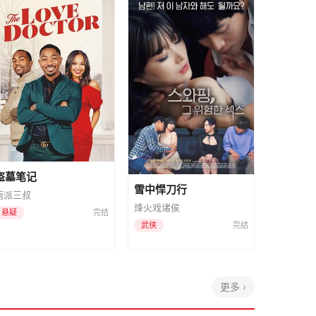
盗墓笔记
雪中悍刀行
南派三叔
烽火戏诸侯
悬疑
完结
武侠
完结
更多 ›