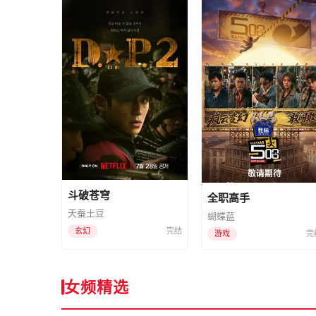
斗破苍穹
全职高手
天蚕土豆
蝴蝶蓝
玄幻
完结
游戏
完
女频精选