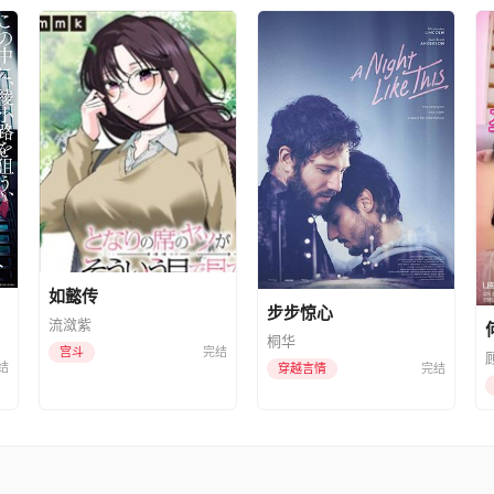
如懿传
步步惊心
流潋紫
桐华
宫斗
完结
结
穿越言情
完结