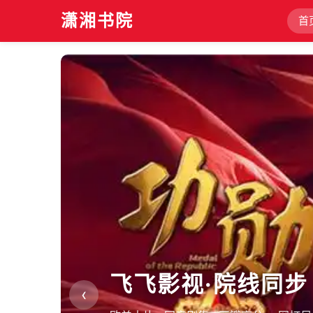
潇湘书院
首
飞飞影视·院线同步
‹